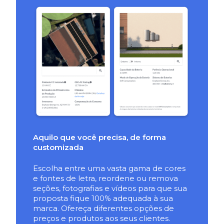
Aquilo que você precisa, de forma
customizada
Escolha entre uma vasta gama de cores
e fontes de letra, reordene ou remova
seções, fotografias e vídeos para que sua
proposta fique 100% adequada à sua
marca. Ofereça diferentes opções de
preços e produtos aos seus clientes. ​​​