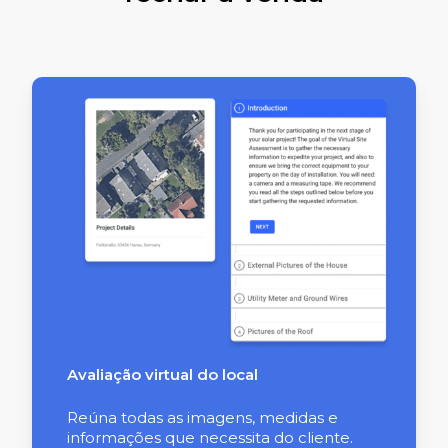
Avaliação virtual do local
Reúna todas as imagens, medidas e
informações que necessita do cliente.